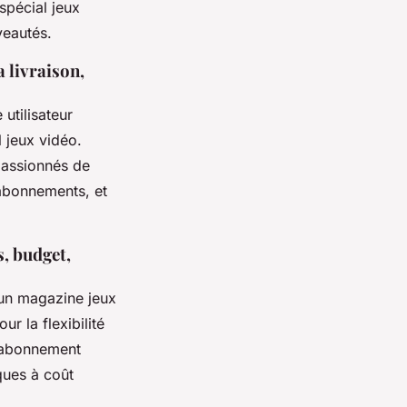
spécial jeux
veautés.
a livraison,
 utilisateur
 jeux vidéo.
passionnés de
 abonnements, et
s, budget,
nt un magazine jeux
r la flexibilité
L'abonnement
ques à coût