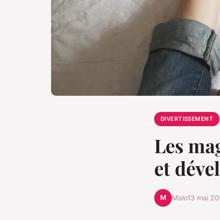
DIVERTISSEMENT
Les mag
et déve
M
Malo
13 mai 2