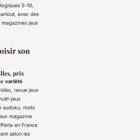
logiques 5-10,
artout, avec des
s magazines jeux
oisir son
lles, prix
ne
variété
vidéo, revue jeux
ulti-jeux
de sudoku, mots
jeux magazine
fferte en France
tent selon les