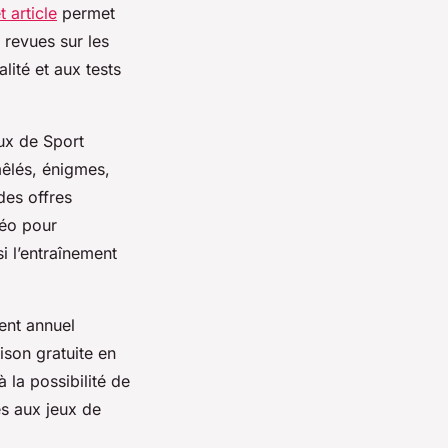
t article
permet
 revues sur les
lité et aux tests
ux de Sport
êlés, énigmes,
des offres
déo pour
i l’entraînement
ent annuel
ison gratuite en
 la possibilité de
ès aux jeux de