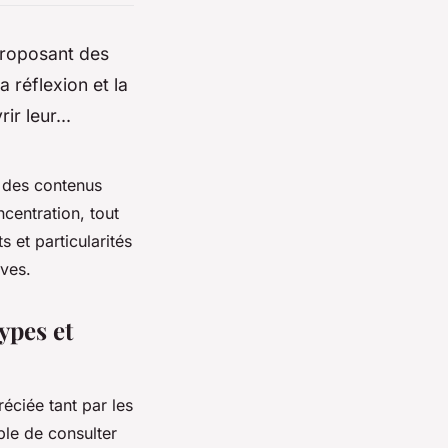
 proposant des
a réflexion et la
r leur...
t des contenus
ncentration, tout
 et particularités
ives.
ypes et
éciée tant par les
ible de consulter