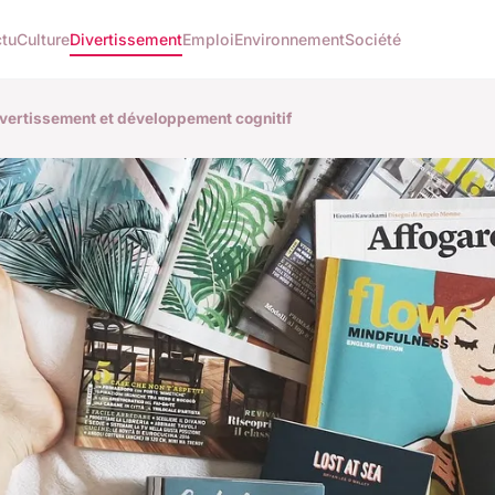
tu
Culture
Divertissement
Emploi
Environnement
Société
ivertissement et développement cognitif