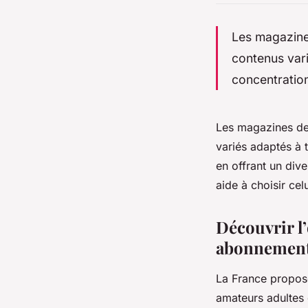
Les magazines
contenus vari
concentration
Les magazines de j
variés adaptés à t
en offrant un div
aide à choisir cel
Découvrir l’
abonnemen
La France propose
amateurs adultes q