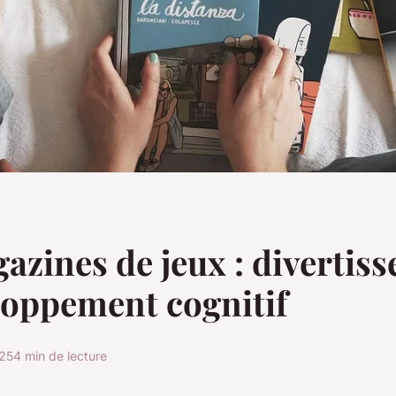
azines de jeux : divertis
loppement cognitif
025
4 min de lecture