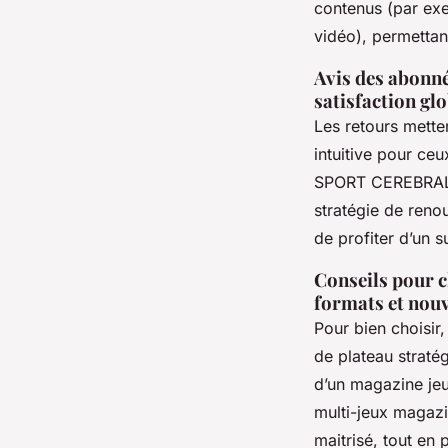
contenus (par exe
vidéo), permettan
Avis des abonnés
satisfaction gl
Les retours metten
intuitive pour ce
SPORT CEREBRAL a
stratégie de reno
de profiter d’un su
Conseils pour c
formats et nou
Pour bien choisir,
de plateau stratég
d’un magazine jeu
multi-jeux magaz
maitrisé, tout en 