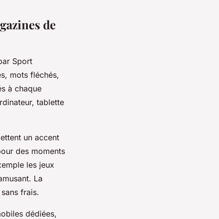
gazines de
par Sport
s, mots fléchés,
és à chaque
rdinateur, tablette
ettent un accent
0 pour des moments
xemple les jeux
’amusant. La
sans frais.
mobiles dédiées,